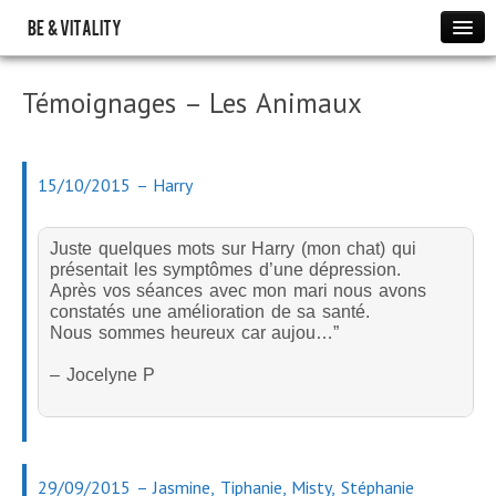
BE & VITALITY
Evènements à venir
Témoignages – Les Animaux
Accueil
PRESENTATION
PARTICULIERS
15/10/2015 – Harry
Séances Fréquences Energétiques
Tarifs des séances en Energétique
Juste quelques mots sur Harry (mon chat) qui
présentait les symptômes d’une dépression.
Toucher Energétique Modelage
Après vos séances avec mon mari nous avons
constatés une amélioration de sa santé.
Tarifs Toucher Énergétique modelage
Nous sommes heureux car aujou…”
Reconnexion
– Jocelyne P
Tarifs des Séances de Reconnexion
PROFESSIONNELS
ATELIERS
Atelier de Méditation
29/09/2015 – Jasmine, Tiphanie, Misty, Stéphanie