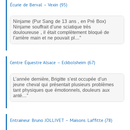
Animaux de compagnie
Écurie de Berval – Vexin (95)
Soins énergétiques pour les animaux
Tarifs animaux de compagnie
Ninjame (Pur Sang de 13 ans , en Pré Box)
Ninjame souffrait d’une sciatique très
PRODUITS
douloureuse , il était complètement bloqué de
TEMOIGNAGES
l’arrière main et ne pouvait pl…”
Témoignages – La Personne
Témoignages – Les Animaux
Centre Équestre Alsace – Eckbolsheim (67)
Témoignages – Les Chevaux
Témoignages – Chats – Chiens
L’année dernière, Brigitte s’est occupée d’un
Laissez votre témoignage
jeune cheval qui présentait plusieurs problèmes
tant physiques que émotionnels, douleurs aux
CONTACT
anté…”
LIENS UTILES
Livres et Ouvrages
Sites amis
Entraineur Bruno JOLLIVET – Maisons Laffitte (78)
Plan du site