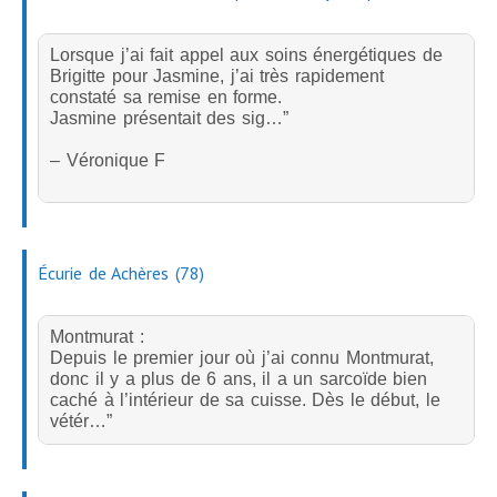
Atelier manger en pleine conscience
Lorsque j’ai fait appel aux soins énergétiques de
Atelier de Méditation
Brigitte pour Jasmine, j’ai très rapidement
STAGES
constaté sa remise en forme.
Jasmine présentait des sig…”
PLANNING
Planning Stages « Devenez magnétiseur et énergéticien »
– Véronique F
Planning Ateliers
SPORT
LES ANIMAUX
Écurie de Achères (78)
Les chevaux
Marche consciente à cheval
Montmurat :
Depuis le premier jour où j’ai connu Montmurat,
Soins énergétiques pour les chevaux
donc il y a plus de 6 ans, il a un sarcoïde bien
caché à l’intérieur de sa cuisse. Dès le début, le
Massages pour chevaux
vétér…”
Aromathérapie
Tarifs chevaux