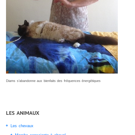
Atelier manger en pleine conscience
Atelier de Méditation
STAGES
PLANNING
Planning Stages « Devenez magnétiseur et énergéticien »
Planning Ateliers
SPORT
LES ANIMAUX
Les chevaux
Diams s’abandonne aux bienfaits des fréquences énergétiques
Marche consciente à cheval
Soins énergétiques pour les chevaux
Massages pour chevaux
LES ANIMAUX
Aromathérapie
Les chevaux
Tarifs chevaux