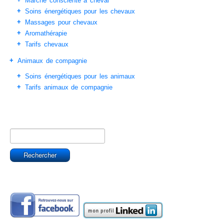
Marche consciente à cheval
Animaux de compagnie
Soins énergétiques pour les chevaux
Soins énergétiques pour les animaux
Massages pour chevaux
Aromathérapie
Tarifs animaux de compagnie
Tarifs chevaux
PRODUITS
Animaux de compagnie
TEMOIGNAGES
Soins énergétiques pour les animaux
Témoignages – La Personne
Tarifs animaux de compagnie
Témoignages – Les Animaux
Témoignages – Les Chevaux
Témoignages – Chats – Chiens
Laissez votre témoignage
CONTACT
LIENS UTILES
Livres et Ouvrages
Sites amis
Plan du site