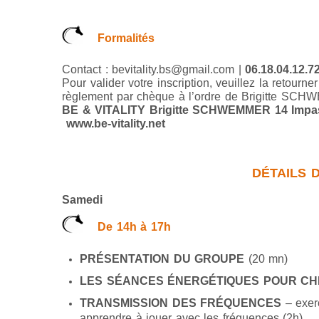
Formalités
Contact : bevitality.bs@gmail.com |
06.18.04.12.7
Pour valider votre inscription, veuillez la retourne
règlement par chèque à l’ordre de Brigitte SCH
BE & VITALITY Brigitte SCHWEMMER 14 Imp
www.be-vitality.net
DÉTAILS
Samedi
De 14h à 17h
PRÉSENTATION DU GROUPE
(20 mn)
LES SÉANCES ÉNERGÉTIQUES POUR C
TRANSMISSION DES FRÉQUENCES
– exerc
apprendre à jouer avec les fréquences (2h)