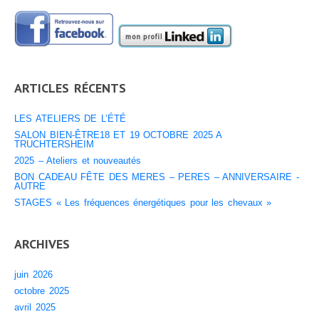
Atelier manger en pleine conscience
Atelier de Méditation
STAGES
PLANNING
ARTICLES RÉCENTS
Planning Stages « Devenez magnétiseur et énergéticien »
LES ATELIERS DE L’ÉTÉ
Planning Ateliers
SALON BIEN-ÊTRE18 ET 19 OCTOBRE 2025 A
TRUCHTERSHEIM
SPORT
2025 – Ateliers et nouveautés
LES ANIMAUX
BON CADEAU FÊTE DES MERES – PERES – ANNIVERSAIRE -
AUTRE
Les chevaux
STAGES « Les fréquences énergétiques pour les chevaux »
Marche consciente à cheval
Soins énergétiques pour les chevaux
ARCHIVES
Massages pour chevaux
juin 2026
Aromathérapie
octobre 2025
Tarifs chevaux
avril 2025