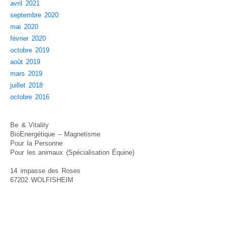
Animaux de compagnie
avril 2021
septembre 2020
Soins énergétiques pour les animaux
mai 2020
Tarifs animaux de compagnie
février 2020
PRODUITS
octobre 2019
août 2019
TEMOIGNAGES
mars 2019
Témoignages – La Personne
juillet 2018
octobre 2016
Témoignages – Les Animaux
Témoignages – Les Chevaux
Be & Vitality
Témoignages – Chats – Chiens
BioEnergétique – Magnetisme
Pour la Personne
Laissez votre témoignage
Pour les animaux (Spécialisation Équine)
CONTACT
14 impasse des Roses
LIENS UTILES
67202 WOLFISHEIM
Livres et Ouvrages
Sites amis
Plan du site