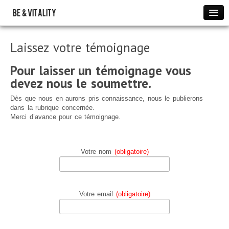
BE & VITALITY
Evènements à venir
Laissez votre témoignage
Accueil
PRESENTATION
Pour laisser un témoignage vous
devez nous le soumettre.
PARTICULIERS
Séances Fréquences Energétiques
Dès que nous en aurons pris connaissance, nous le publierons
dans la rubrique concernée.
Tarifs des séances en Energétique
Merci d’avance pour ce témoignage.
Toucher Energétique Modelage
Tarifs Toucher Énergétique modelage
Votre nom
(obligatoire)
Reconnexion
Tarifs des Séances de Reconnexion
PROFESSIONNELS
Votre email
(obligatoire)
ATELIERS
Atelier de Méditation