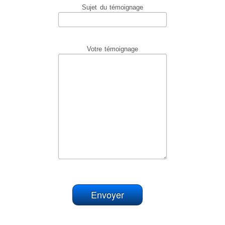
Sujet du témoignage
Atelier manger en pleine conscience
Atelier de Méditation
STAGES
Votre témoignage
PLANNING
Planning Stages « Devenez magnétiseur et énergéticien »
Planning Ateliers
SPORT
LES ANIMAUX
Les chevaux
Marche consciente à cheval
Soins énergétiques pour les chevaux
Massages pour chevaux
Aromathérapie
Tarifs chevaux