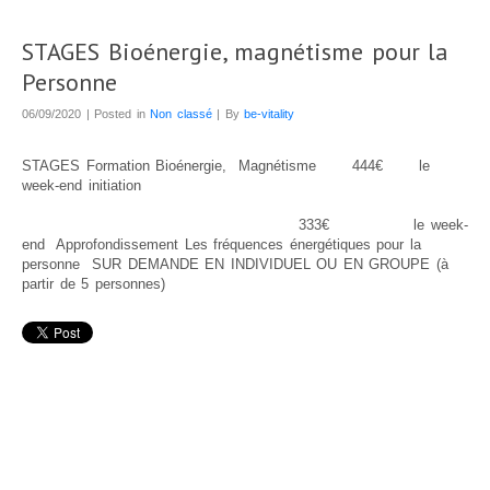
Atelier manger en pleine conscience
STAGES Bioénergie, magnétisme pour la
Atelier de Méditation
Personne
STAGES
06/09/2020 | Posted in
Non classé
| By
be-vitality
PLANNING
Planning Stages « Devenez magnétiseur et énergéticien »
STAGES Formation Bioénergie, Magnétisme 444€ le
week-end initiation
Planning Ateliers
SPORT
333€ le week-
end Approfondissement Les fréquences énergétiques pour la
LES ANIMAUX
personne SUR DEMANDE EN INDIVIDUEL OU EN GROUPE (à
partir de 5 personnes)
Les chevaux
Marche consciente à cheval
Soins énergétiques pour les chevaux
Massages pour chevaux
Aromathérapie
Tarifs chevaux