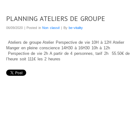
Animaux de compagnie
Soins énergétiques pour les animaux
PLANNING ATELIERS DE GROUPE
Tarifs animaux de compagnie
06/09/2020 | Posted in
Non classé
| By
be-vitality
PRODUITS
TEMOIGNAGES
Ateliers de groupe Atelier Perspective de vie 10H à 12H Atelier
Manger en pleine conscience 14H30 à 16H30 10h à 12h
Témoignages – La Personne
Perspective de vie 2h A partir de 4 personnes, tarif 2h 55.50€ de
l’heure soit 111€ les 2 heures
Témoignages – Les Animaux
Témoignages – Les Chevaux
Témoignages – Chats – Chiens
Laissez votre témoignage
CONTACT
LIENS UTILES
Livres et Ouvrages
Sites amis
Plan du site