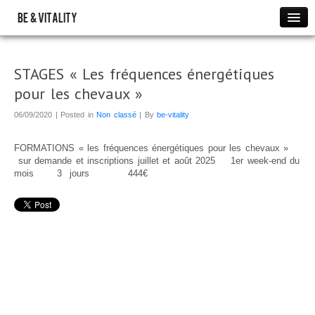
BE & VITALITY
Evènements à venir
Accueil
STAGES « Les fréquences énergétiques
pour les chevaux »
PRESENTATION
PARTICULIERS
06/09/2020 | Posted in
Non classé
| By
be-vitality
Séances Fréquences Energétiques
FORMATIONS « les fréquences énergétiques pour les chevaux »
Tarifs des séances en Energétique
sur demande et inscriptions juillet et août 2025 1er week-end du
mois 3 jours 444€
Toucher Energétique Modelage
Tarifs Toucher Énergétique modelage
Reconnexion
Tarifs des Séances de Reconnexion
PROFESSIONNELS
ATELIERS
Atelier de Méditation