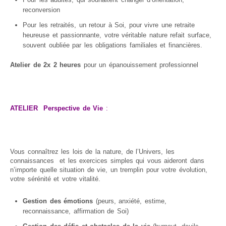
Animaux de compagnie
reconversion
Soins énergétiques pour les animaux
Pour les retraités, un retour à Soi, pour vivre une retraite
Tarifs animaux de compagnie
heureuse et passionnante, votre véritable nature refait surface,
souvent oubliée par les obligations familiales et financières.
PRODUITS
Atelier de 2x 2 heures
pour un épanouissement professionnel
TEMOIGNAGES
Témoignages – La Personne
Témoignages – Les Animaux
ATELIER Perspective de Vie
:
Témoignages – Les Chevaux
Témoignages – Chats – Chiens
Laissez votre témoignage
Vous connaîtrez les lois de la nature, de l’Univers, les
CONTACT
connaissances et les exercices simples qui vous aideront dans
n’importe quelle situation de vie, un tremplin pour votre évolution,
LIENS UTILES
votre sérénité et votre vitalité.
Livres et Ouvrages
Gestion des émotions
(peurs, anxiété, estime,
Sites amis
reconnaissance, affirmation de Soi)
Plan du site