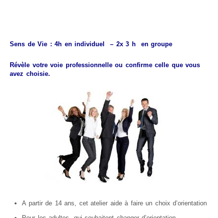
Atelier manger en pleine conscience
Atelier de Méditation
STAGES
Sens de Vie
: 4h en individuel – 2x 3 h en groupe
PLANNING
Révèle votre voie professionnelle ou confirme celle que vous
Planning Stages « Devenez magnétiseur et énergéticien »
avez choisie.
Planning Ateliers
SPORT
LES ANIMAUX
Les chevaux
Marche consciente à cheval
Soins énergétiques pour les chevaux
Massages pour chevaux
Aromathérapie
A partir de 14 ans, cet atelier aide à faire un choix d’orientation
Tarifs chevaux
Pour les adultes, qui souhaitent changer d’orientation,