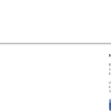
B
1
6
U
6
7
.