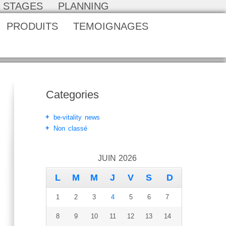
STAGES
PLANNING
PRODUITS
TEMOIGNAGES
Categories
be-vitality news
Non classé
JUIN 2026
L
M
M
J
V
S
D
1
2
3
4
5
6
7
8
9
10
11
12
13
14