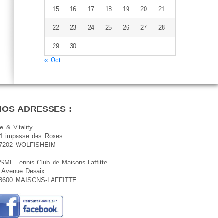
15
16
17
18
19
20
21
22
23
24
25
26
27
28
29
30
« Oct
NOS ADRESSES :
e & Vitality
4 impasse des Roses
7202 WOLFISHEIM
SML Tennis Club de Maisons-Laffitte
 Avenue Desaix
8600 MAISONS-LAFFITTE