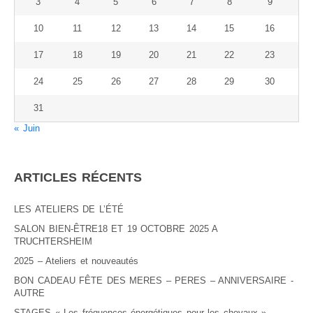
3
4
5
6
7
8
9
10
11
12
13
14
15
16
17
18
19
20
21
22
23
24
25
26
27
28
29
30
31
« Juin
ARTICLES RÉCENTS
LES ATELIERS DE L’ÉTÉ
SALON BIEN-ÊTRE18 ET 19 OCTOBRE 2025 A
TRUCHTERSHEIM
2025 – Ateliers et nouveautés
BON CADEAU FÊTE DES MERES – PERES – ANNIVERSAIRE -
AUTRE
STAGES « Les fréquences énergétiques pour les chevaux »