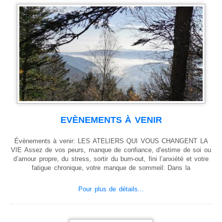
Animaux de compagnie
Soins énergétiques pour les animaux
Tarifs animaux de compagnie
PRODUITS
TEMOIGNAGES
Témoignages – La Personne
Témoignages – Les Animaux
Témoignages – Les Chevaux
EVÈNEMENTS À VENIR
Témoignages – Chats – Chiens
Évènements à venir: LES ATELIERS QUI VOUS CHANGENT LA
Laissez votre témoignage
VIE Assez de vos peurs, manque de confiance, d’estime de soi ou
CONTACT
d’amour propre, du stress, sortir du burn-out, fini l’anxiété et votre
fatigue chronique, votre manque de sommeil: Dans la
LIENS UTILES
Livres et Ouvrages
Pour plus de détails...
Sites amis
Plan du site