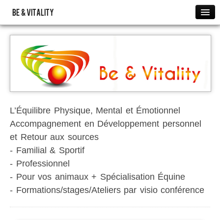
BE & VITALITY
Evènements à venir
Accueil
PRESENTATION
PARTICULIERS
Séances Fréquences Energétiques
Tarifs des séances en Energétique
L’Équilibre Physique, Mental et Émotionnel
Accompagnement en Développement personnel
Toucher Energétique Modelage
et Retour aux sources
Tarifs Toucher Énergétique modelage
- Familial & Sportif
Reconnexion
- Professionnel
Tarifs des Séances de Reconnexion
- Pour vos animaux + Spécialisation Équine
PROFESSIONNELS
- Formations/stages/Ateliers par visio conférence
ATELIERS
Atelier de Méditation