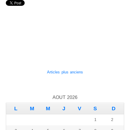
Articles plus anciens
AOÛT 2026
L
M
M
J
V
S
D
1
2