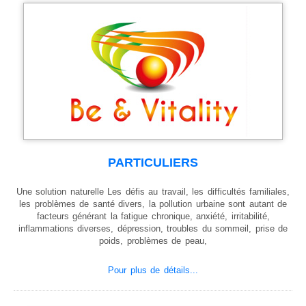
Atelier manger en pleine conscience
Atelier de Méditation
STAGES
PLANNING
Planning Stages « Devenez magnétiseur et énergéticien »
Planning Ateliers
SPORT
PARTICULIERS
LES ANIMAUX
Les chevaux
Une solution naturelle Les défis au travail, les difficultés familiales,
les problèmes de santé divers, la pollution urbaine sont autant de
Marche consciente à cheval
facteurs générant la fatigue chronique, anxiété, irritabilité,
Soins énergétiques pour les chevaux
inflammations diverses, dépression, troubles du sommeil, prise de
poids, problèmes de peau,
Massages pour chevaux
Aromathérapie
Pour plus de détails...
Tarifs chevaux